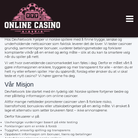
Hos DevNetwork hjelper vi norske spillere med å finne trygge, seriøse og
underholdende nettcasinoer som faktisk leverer det de lover. Vi tester casinoer
grundig, sammenligner bonuser, vurderer betalingsmetoder og forklarer
kompliserte vilkår på en enkel og ærlig måte – slik at du kan ta smartere valg
når du spiller på nett.
Vi vet hvor overveldende casinomarkedet kan føles i dag. Derfor er målet vårt å
gjøre informasjonen enklere, tryggere og mer transparent for alle – enten du er
helt ny eller erfaren spiller. Har du spørsmål, forslag eller ønsker du at vi skal
teste et nytt casino? Vi hører gjerne fra deg.
Vår Misjon
DevNetwork ble startet med én tydelig idé: Norske spillere fortjener bedre og
mer pålitelig informasjon om online casinoer.
Altfor mange nettsteder promoterer casinoer uten å forklare risiko,
lisensforhold, bonuskrav eller uttaksbetingelser på en ærlig måte. Vi ønsket å
lage et alternativ som setter brukeren først – ikke annonsørene.
Derfor fokuserer vi på:
Uavhengige vurderinger basert på ekte testing
Forklaringer som er enkle å forstå
Trygghet, ansvarlig spilling og transparens
Oppdatert informasjon om bonuser, lisens og betalinger