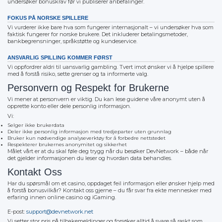
undersøker bonuskrav før vi publiserer anbefalinger.
FOKUS PÅ NORSKE SPILLERE
Vi vurderer ikke bare hva som fungerer internasjonalt – vi undersøker hva som
faktisk fungerer for norske brukere. Det inkluderer betalingsmetoder,
bankbegrensninger, språkstøtte og kundeservice.
ANSVARLIG SPILLING KOMMER FØRST
Vi oppfordrer aldri til uansvarlig gambling. Tvert imot ønsker vi å hjelpe spillere
med å forstå risiko, sette grenser og ta informerte valg.
Personvern og Respekt for Brukerne
Vi mener at personvern er viktig. Du kan lese guidene våre anonymt uten å
opprette konto eller dele personlig informasjon.
Vi:
Selger ikke brukerdata
Deler ikke personlig informasjon med tredjeparter uten grunnlag
Bruker kun nødvendige analyseverktøy for å forbedre nettstedet
Respekterer brukernes anonymitet og sikkerhet
Målet vårt er at du skal føle deg trygg når du besøker DevNetwork – både når
det gjelder informasjonen du leser og hvordan data behandles.
Kontakt Oss
Har du spørsmål om et casino, oppdaget feil informasjon eller ønsker hjelp med
å forstå bonusvilkår? Kontakt oss gjerne – du får svar fra ekte mennesker med
erfaring innen online casino og iGaming.
E-post:
support@devnetwork.net
Vi setter stor pris på tilbakemeldinger og forsøker alltid å svare så raskt som