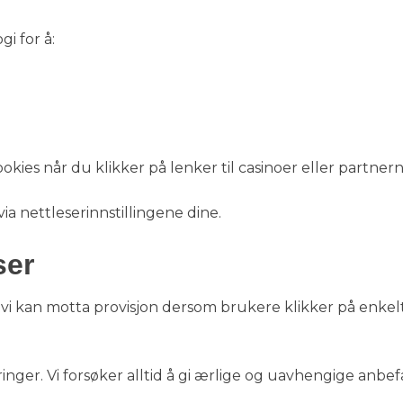
i for å:
ies når du klikker på lenker til casinoer eller partnern
ia nettleserinnstillingene dine.
ser
t vi kan motta provisjon dersom brukere klikker på enkel
inger. Vi forsøker alltid å gi ærlige og uavhengige anbef