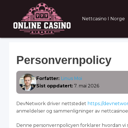
Nettcasino I Norge
Personvernpolicy
Forfatter:
Linus Moi
Sist oppdatert:
7. mai 2026
DevNetwork driver nettstedet
https://devnetwor
anmeldelser og sammenligninger av nettcasinoer,
Denne personvernpolicyen forklarer hvordan vi s