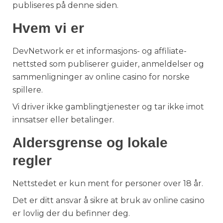
publiseres på denne siden.
Hvem vi er
DevNetwork er et informasjons- og affiliate-
nettsted som publiserer guider, anmeldelser og
sammenligninger av online casino for norske
spillere.
Vi driver ikke gamblingtjenester og tar ikke imot
innsatser eller betalinger.
Aldersgrense og lokale
regler
Nettstedet er kun ment for personer over 18 år.
Det er ditt ansvar å sikre at bruk av online casino
er lovlig der du befinner deg.