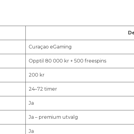
De
Curaçao eGaming
Opptil 80 000 kr + 500 freespins
200 kr
24–72 timer
Ja
Ja – premium utvalg
Ja