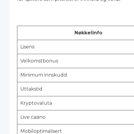
Nøkkelinfo
Lisens
Velkomstbonus
Minimum innskudd
Uttakstid
Kryptovaluta
Live casino
Mobiloptimalisert