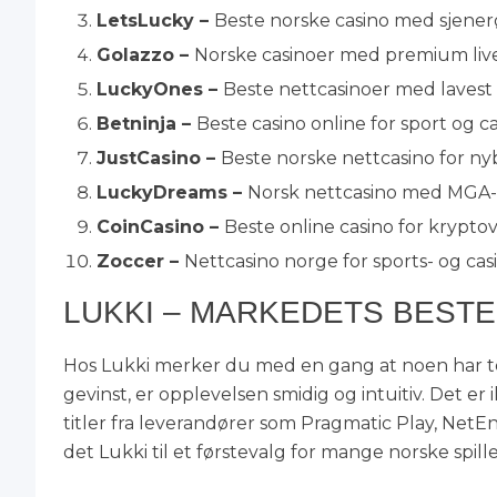
LetsLucky –
Beste norske casino med sjene
Golazzo –
Norske casinoer med premium liv
LuckyOnes –
Beste nettcasinoer med lavest
Betninja –
Beste casino online for sport og ca
JustCasino –
Beste norske nettcasino for n
LuckyDreams –
Norsk nettcasino med MGA-l
CoinCasino –
Beste online casino for krypto
Zoccer –
Nettcasino norge for sports- og cas
LUKKI – MARKEDETS BEST
Hos Lukki merker du med en gang at noen har tenk
gevinst, er opplevelsen smidig og intuitiv. Det er 
titler fra leverandører som Pragmatic Play, NetE
det Lukki til et førstevalg for mange norske spille