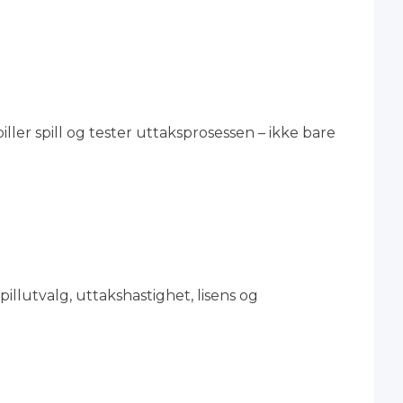
piller spill og tester uttaksprosessen – ikke bare
pillutvalg, uttakshastighet, lisens og