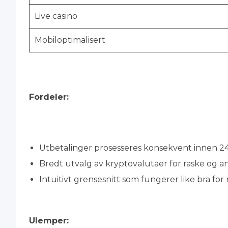
Live casino
Mobiloptimalisert
Fordeler:
Utbetalinger prosesseres konsekvent innen 24
Bredt utvalg av kryptovalutaer for raske og 
Intuitivt grensesnitt som fungerer like bra fo
Ulemper: